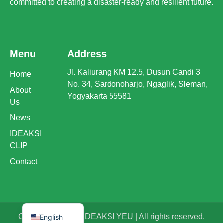
committed to creating a disaster-ready and resilient future.
Menu
Address
Jl. Kaliurang KM 12.5, Dusun Candi 3
Home
No. 34, Sardonoharjo, Ngaglik, Sleman,
About
Yogyakarta 55581
Us
News
IDEAKSI
CLIP
Contact
Indonesian
Copyright © 2025 IDEAKSI YEU | All rights reserved.
English